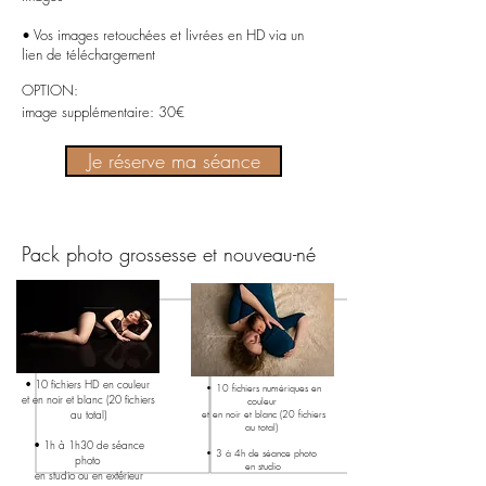
• Vos images retouchées et livrées en HD via un
lien de téléchargement
OPTION:
image supplémentaire: 30€
Je réserve ma séance
Pack photo grossesse et nouveau-né
• 10 fichiers HD en couleur
• 10 fichiers numériques en
et en noir et blanc (20 fichiers
couleur
au total)
et en noir et blanc (20 fichiers
au total)
• 1h à 1h30 de séance
• 3 à 4h de séance photo
photo
en studio
en studio ou en extérieur